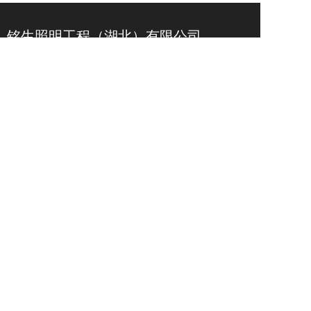
铭生照明工程（湖北）有限公司
服务热线：
400-7187-119
微信 ：
15795840119
邮箱：msligting@163.com
地址：武汉市黄区武湖农场青龙分场陡马河汉口
北现代工业园J5幢
官微名片