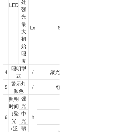
处
LED
强
光
最
Lx
600
大
初
始
照
度
照明型
4
/
聚光+泛光
式
警示灯
5
/
红/蓝
颜色
强
照明
≥6
光
时间
（聚
中
6
h
≥9
光
光
+泛
弱
≥12