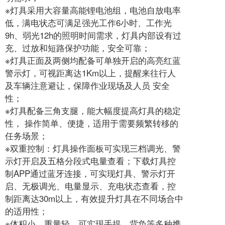
※灯具采用大容量高能锂电池组，电池自放电率
低，满电状态可满足强光工作6小时、工作光
9h、弱光12h的照明时间需求，灯具内部设有过
充、过放和短路保护功能，安全可靠；
※灯具正面及两侧均配备可单独开启的高亮红蓝
警示灯，可视距离达1Km以上，提醒来往行人
及车辆注意避让，保障作业现场及人员 安全
性；
※灯具配备三角支腿，能大幅度提高灯具的稳定
性， 操作简单、便捷，适用于需要频繁转移的
任务场景；
※双重控制：灯具操作面板可实现三档调光、警
示灯开启及五格分段式电量查看；下载灯具控
制APP通过蓝牙连接，可实现灯具、警示灯开
启、无极调光、电量显示、充电状态查看，控
制距离达30m以上，有效提升灯具在不同场合中
的适用性；
※体积小、重量轻，可实现手提、背负等多种携