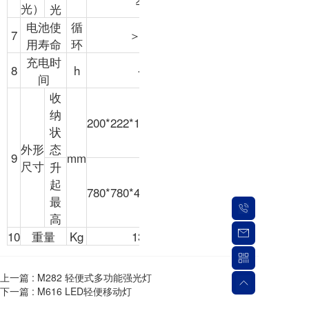
光）
光
电池使
循
7
＞500
用寿命
环
充电时
8
h
＜5
间
收
纳
200*222*1155（±20）
状
外形
态
9
mm
尺寸
升
起
780*780*4000（±20）
最
高
10
重量
Kg
13±1
上一篇 :
M282 轻便式多功能强光灯
下一篇 :
M616 LED轻便移动灯