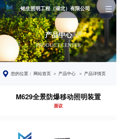
铭生照明工程（湖北）有限公司
T
o
g
g
l
产品中心
e
PRODUCT CENTER
n
a
v
i
g
您的位置：
网站首页
＞ 产品中心
＞ 产品详情页
a
t
i
M629全景防爆移动照明装置
o
n
面议