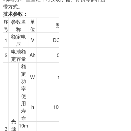
带方式。
技术参数：
序
参数名
单
数值
号
称
位
额定电
1
V
DC22.2
压
电池额
2
Ah
5×5
定容量
额
定
W
180
功
率
使
用
h
100000
寿
命
光
10m
3
源