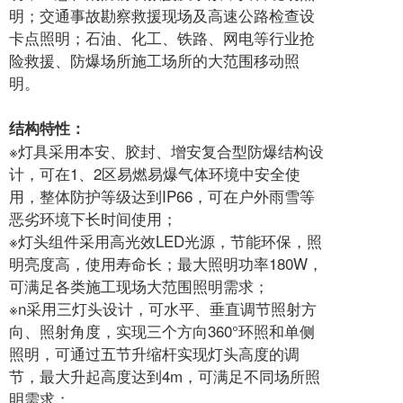
明；交通事故勘察救援现场及高速公路检查设
卡点照明；石油、化工、铁路、网电等行业抢
险救援、防爆场所施工场所的大范围移动照
明。
结构特性：
※灯具采用本安、胶封、增安复合型防爆结构设
计，可在1、2区易燃易爆气体环境中安全使
用，整体防护等级达到IP66，可在户外雨雪等
恶劣环境下长时间使用；
※灯头组件采用高光效LED光源，节能环保，照
明亮度高，使用寿命长；最大照明功率180W，
可满足各类施工现场大范围照明需求；
※n采用三灯头设计，可水平、垂直调节照射方
向、照射角度，实现三个方向360°环照和单侧
照明，可通过五节升缩杆实现灯头高度的调
节，最大升起高度达到4m，可满足不同场所照
明需求；